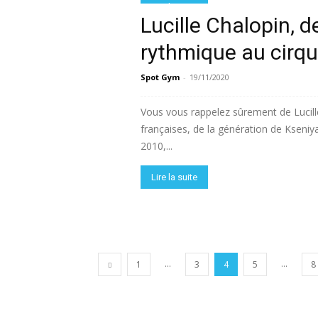
Lire la suite
Lucille Chalopin, 
rythmique au cirq
Spot Gym
-
19/11/2020
Vous vous rappelez sûrement de Lucille
françaises, de la génération de Kseni
2010,...
Lire la suite
...
...
1
3
4
5
8