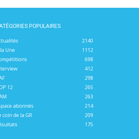
ATÉGORIES POPULAIRES
ctualités
2140
 la Une
1112
ompétitions
698
nterview
412
AF
298
OP 12
265
AM
263
space abonnés
214
e coin de la GR
209
ésultats
175