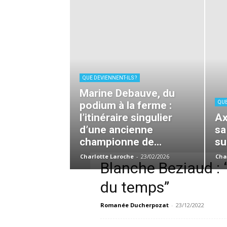
QUE DEVIENNENT-ILS ?
Marine Debauve, du
podium à la ferme :
QUE
l’itinéraire singulier
Ax
d’une ancienne
sa
championne de...
sur
Charlotte Laroche
-
23/02/2026
Cha
Blanche Beziaud : 
du temps”
Romanée Ducherpozat
-
23/12/2022