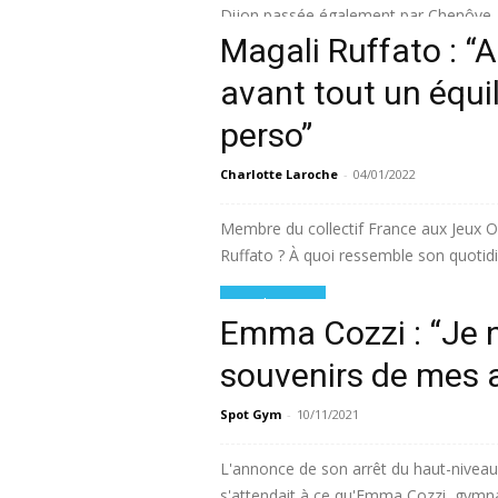
Dijon passée également par Chenôve, dé
Magali Ruffato : “A
Lire la suite
avant tout un équil
perso”
Charlotte Laroche
-
04/01/2022
Membre du collectif France aux Jeux 
Ruffato ? À quoi ressemble son quotidie
Lire la suite
Emma Cozzi : “Je n
souvenirs de mes 
Spot Gym
-
10/11/2021
L'annonce de son arrêt du haut-niveau 
s'attendait à ce qu'Emma Cozzi, gymna