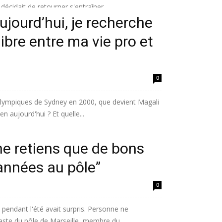
cidait de retourner s'entraîner...
ujourd’hui, je recherche
ibre entre ma vie pro et
0
Olympiques de Sydney en 2000, que devient Magali
n aujourd'hui ? Et quelle...
e retiens que de bons
années au pôle”
0
pendant l'été avait surpris. Personne ne
ste du pôle de Marseille, membre du...