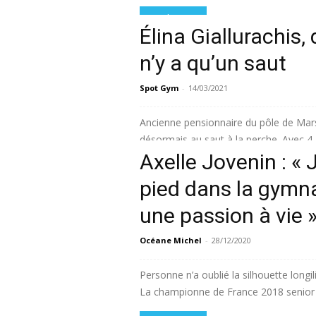
Lire la suite
Élina Giallurachis, 
n’y a qu’un saut
Spot Gym
-
14/03/2021
Ancienne pensionnaire du pôle de Marseil
désormais au saut à la perche. Avec 4,4
Axelle Jovenin : « 
Lire la suite
pied dans la gymna
une passion à vie 
Océane Michel
-
28/12/2020
Personne n’a oublié la silhouette longil
La championne de France 2018 senior a