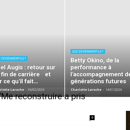
QUE DEVIENNENT-ILS ?
 DEVIENNENT-ILS ?
Betty Okino, de la
el Augis : retour sur
performance à
 fin de carrière et
l’accompagnement d
 ce qu’il fait...
générations futures
rlotte Laroche
-
06/02/2026
Charlotte Laroche
-
14/01/2026
“Me reconstruire a pris
0