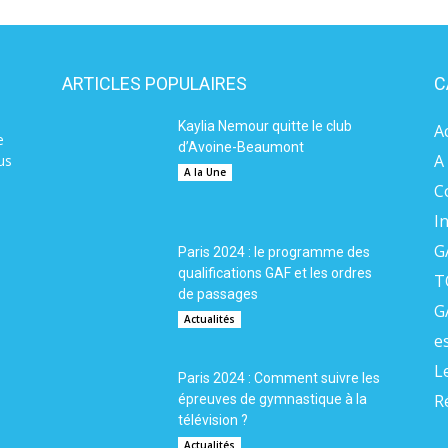
ARTICLES POPULAIRES
C
Kaylia Nemour quitte le club
A
e
d’Avoine-Beaumont
A
us
A la Une
C
I
G
Paris 2024 : le programme des
qualifications GAF et les ordres
T
de passages
G
Actualités
e
L
Paris 2024 : Comment suivre les
R
épreuves de gymnastique à la
télévision ?
Actualités