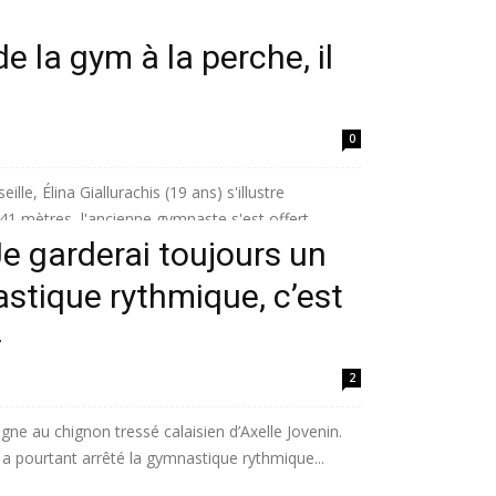
de la gym à la perche, il
0
le, Élina Giallurachis (19 ans) s'illustre
1 mètres, l'ancienne gymnaste s'est offert...
Je garderai toujours un
stique rythmique, c’est
»
2
igne au chignon tressé calaisien d’Axelle Jovenin.
 pourtant arrêté la gymnastique rythmique...