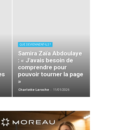
QUE DEVIENNENT-ILS ?
Samira Zaïa Abdoulaye
: « J’avais besoin de
comprendre pour
es
pouvoir tourner la page
»
Charlotte Laroche
-
11/01/2026