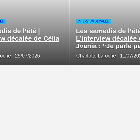
LÉE
INTERVIEW DÉCALÉE
is de l’été |
Les samedis de l’été
ew décalée de Célia
L’interview décalée
Jvania : “Je parle pa
roche
-
25/07/2026
Charlotte Laroche
-
11/07/20