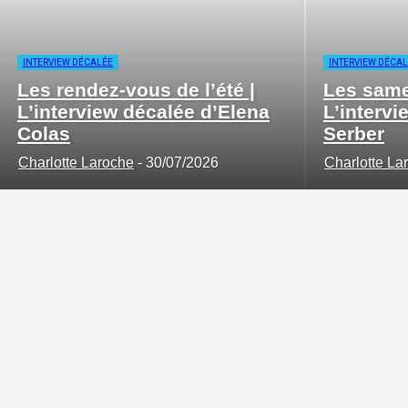
INTERVIEW DÉCALÉE
INTERVIEW DÉCA
Les rendez-vous de l’été |
Les samed
L’interview décalée d’Elena
L’intervi
Colas
Serber
Charlotte Laroche
-
30/07/2026
Charlotte La