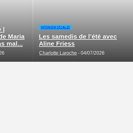
 |
INTERVIEW DÉCALÉE
 de Maria
Les samedis de l’été avec
s mal...
Aline Friess
26
Charlotte Laroche
-
04/07/2026