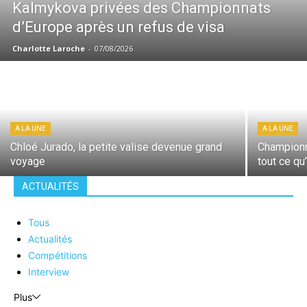
Kalmykova privées des Championnats
d’Europe après un refus de visa
Charlotte Laroche
-
07/08/2026
A LA UNE
A LA UNE
Chloé Jurado, la petite valise devenue grand
Championn
voyage
tout ce qu
ACTUALITÉS
Tous
Actualités
Compétitions
Interview
Plus