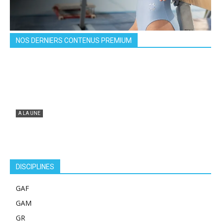
NOS DERNIERS CONTENUS PREMIUM
A LA UNE
Chloé Jurado, la petite valise devenue grand
voyage
Charlotte Laroche
-
07/08/2026
0
DISCIPLINES
GAF
GAM
GR