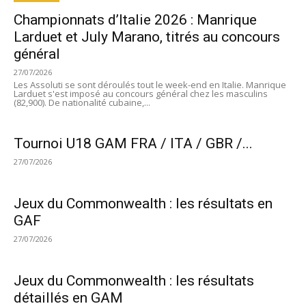
Championnats d’Italie 2026 : Manrique
Larduet et July Marano, titrés au concours
général
27/07/2026
Les Assoluti se sont déroulés tout le week-end en Italie. Manrique
Larduet s'est imposé au concours général chez les masculins
(82,900). De nationalité cubaine,...
Tournoi U18 GAM FRA / ITA / GBR /...
27/07/2026
Jeux du Commonwealth : les résultats en
GAF
27/07/2026
Jeux du Commonwealth : les résultats
détaillés en GAM