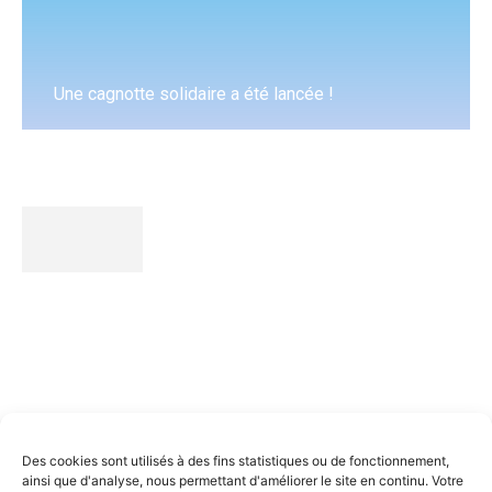
Une cagnotte solidaire a été lancée !
Accéder à la cagnotte
Spot'Gym
c’est le média de référence qui décortique toute
l’actualité de la gymnastique de haut niveau. Une analyse
pointue et des contenus exclusifs !
Nous contacter
Des cookies sont utilisés à des fins statistiques ou de fonctionnement,
ainsi que d'analyse, nous permettant d'améliorer le site en continu. Votre