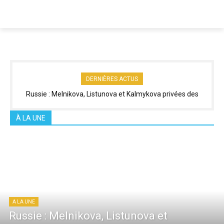
DERNIÈRES ACTUS
Russie : Melnikova, Listunova et Kalmykova privées des
Championnats d’Europe après un refus de visa
À LA UNE
A LA UNE
Russie : Melnikova, Listunova et