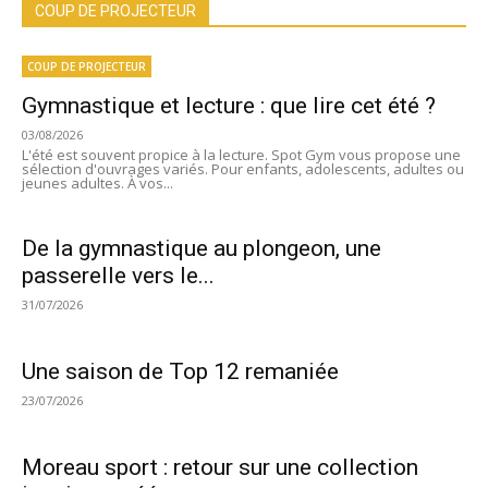
COUP DE PROJECTEUR
COUP DE PROJECTEUR
Gymnastique et lecture : que lire cet été ?
03/08/2026
L'été est souvent propice à la lecture. Spot Gym vous propose une
sélection d'ouvrages variés. Pour enfants, adolescents, adultes ou
jeunes adultes. À vos...
De la gymnastique au plongeon, une
passerelle vers le...
31/07/2026
Une saison de Top 12 remaniée
23/07/2026
Moreau sport : retour sur une collection