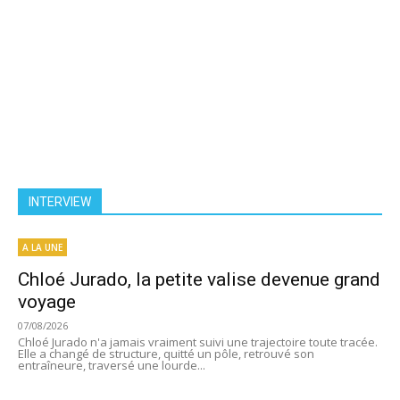
INTERVIEW
A LA UNE
Chloé Jurado, la petite valise devenue grand
voyage
07/08/2026
Chloé Jurado n'a jamais vraiment suivi une trajectoire toute tracée.
Elle a changé de structure, quitté un pôle, retrouvé son
entraîneure, traversé une lourde...