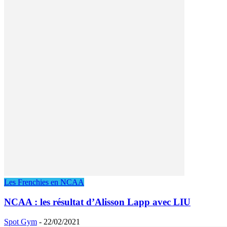
Les Frenchies en NCAA
NCAA : les résultat d’Alisson Lapp avec LIU
Spot Gym
-
22/02/2021