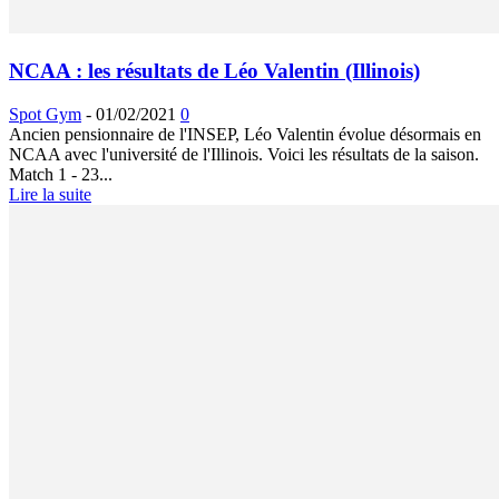
NCAA : les résultats de Léo Valentin (Illinois)
Spot Gym
-
01/02/2021
0
Ancien pensionnaire de l'INSEP, Léo Valentin évolue désormais en
NCAA avec l'université de l'Illinois. Voici les résultats de la saison.
Match 1 - 23...
Lire la suite