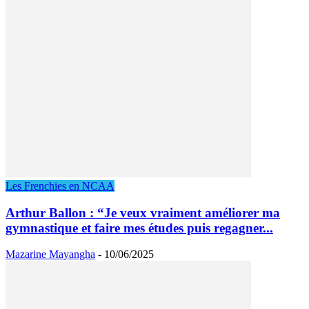
Les Frenchies en NCAA
Arthur Ballon : “Je veux vraiment améliorer ma
gymnastique et faire mes études puis regagner...
Mazarine Mayangha
-
10/06/2025