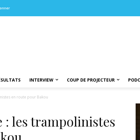
bonner
ÉSULTATS
INTERVIEW
COUP DE PROJECTEUR
PODC
nistes en route pour Bakou
: les trampolinistes
akou