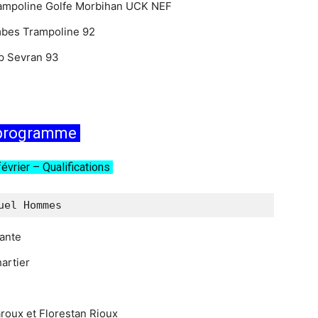
rampoline Golfe Morbihan UCK NEF
mbes Trampoline 92
p Sevran 93
 programme
évrier – Qualifications
uel Hommes
rante
artier
roux et Florestan Rioux