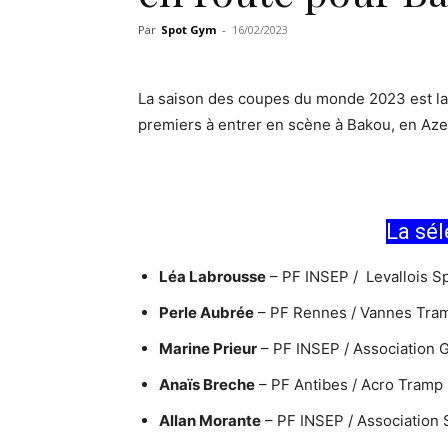
Par
Spot Gym
-
16/02/2023
La saison des coupes du monde 2023 est lanc
premiers à entrer en scène à Bakou, en Azerb
La sé
Léa Labrousse
– PF INSEP / Levallois S
Perle Aubrée
– PF Rennes / Vannes Tra
Marine Prieur
– PF INSEP / Association
Anaïs Breche
– PF Antibes / Acro Tramp
Allan Morante
– PF INSEP / Association 