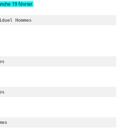
nche 19 février
iduel Hommes
es
es
mes