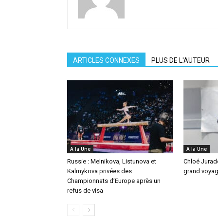
ARTICLES CONNEXES
PLUS DE L'AUTEUR
A la Une
A la Une
Russie : Melnikova, Listunova et
Chloé Jurado
Kalmykova privées des
grand voya
Championnats d’Europe après un
refus de visa