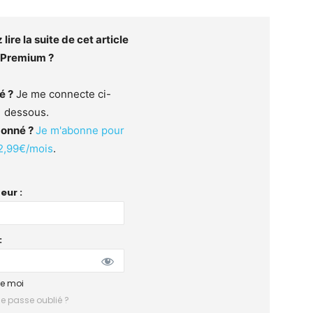
lire la suite de cet article
Premium ?
é ?
Je me connecte ci-
dessous.
bonné ?
Je m'abonne pour
2,99€/mois
.
eur :
:
de moi
e passe oublié ?