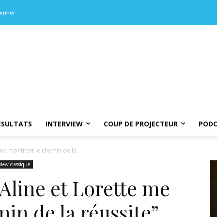
bonner
ÉSULTATS
INTERVIEW
COUP DE PROJECTEUR
PODC
 me montrent le chemin de la...
view classique
“Aline et Lorette me
in de la réussite”