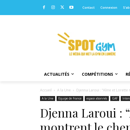
Contact
Connexion
S’a
ACTUALITÉS
COMPÉTITIONS
R
Accueil
A la Une
Djenna Laroui : “Aline et Lorette
A la Une
Equipe de France
espace abonnés
GAF
Inter
Djenna Laroui : 
montrent le chem