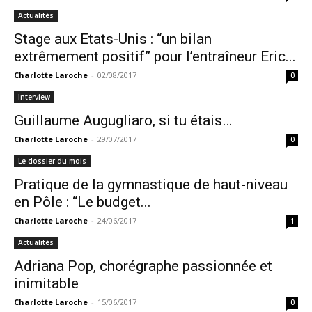
Actualités
Stage aux Etats-Unis : “un bilan
extrêmement positif” pour l’entraîneur Eric...
Charlotte Laroche
-
02/08/2017
0
Interview
Guillaume Augugliaro, si tu étais…
Charlotte Laroche
-
29/07/2017
0
Le dossier du mois
Pratique de la gymnastique de haut-niveau
en Pôle : “Le budget...
Charlotte Laroche
-
24/06/2017
1
Actualités
Adriana Pop, chorégraphe passionnée et
inimitable
Charlotte Laroche
-
15/06/2017
0