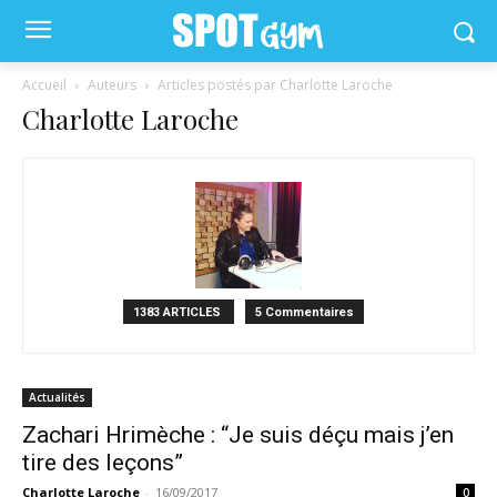
Accueil
Auteurs
Articles postés par Charlotte Laroche
Charlotte Laroche
1383 ARTICLES
5 Commentaires
Actualités
Zachari Hrimèche : “Je suis déçu mais j’en
tire des leçons”
Charlotte Laroche
-
16/09/2017
0