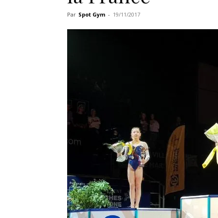
Par
Spot Gym
-
19/11/2017