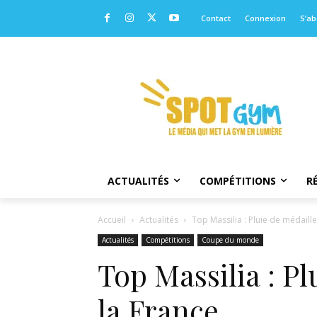
Contact
Connexion
S’a
ACTUALITÉS
COMPÉTITIONS
R
Accueil
Actualités
Top Massilia : Pluie de médaill
Actualités
Compétitions
Coupe du monde
Top Massilia : P
la France