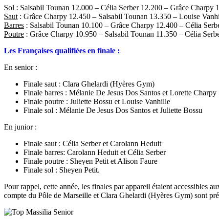
Sol
: Salsabil Tounan 12.000 – Célia Serber 12.200 – Grâce Charpy 
Saut
: Grâce Charpy 12.450 – Salsabil Tounan 13.350 – Louise Vanhil
Barres
: Salsabil Tounan 10.100 – Grâce Charpy 12.400 – Célia Serb
Poutre
: Grâce Charpy 10.950 – Salsabil Tounan 11.350 – Célia Serbe
Les Françaises qualifiées en finale :
En senior :
Finale saut : Clara Ghelardi (Hyères Gym)
Finale barres : Mélanie De Jesus Dos Santos et Lorette Charpy
Finale poutre : Juliette Bossu et Louise Vanhille
Finale sol : Mélanie De Jesus Dos Santos et Juliette Bossu
En junior :
Finale saut : Célia Serber et Carolann Heduit
Finale barres: Carolann Heduit et Célia Serber
Finale poutre : Sheyen Petit et Alison Faure
Finale sol : Sheyen Petit.
Pour rappel, cette année, les finales par appareil étaient accessibles 
compte du Pôle de Marseille et Clara Ghelardi (Hyères Gym) sont prés