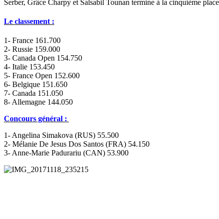
Serber, Grâce Charpy et Salsabil Tounan termine à la cinquième place
Le classement :
1- France 161.700
2- Russie 159.000
3- Canada Open 154.750
4- Italie 153.450
5- France Open 152.600
6- Belgique 151.650
7- Canada 151.050
8- Allemagne 144.050
Concours général :
1- Angelina Simakova (RUS) 55.500
2- Mélanie De Jesus Dos Santos (FRA) 54.150
3- Anne-Marie Padurariu (CAN) 53.900