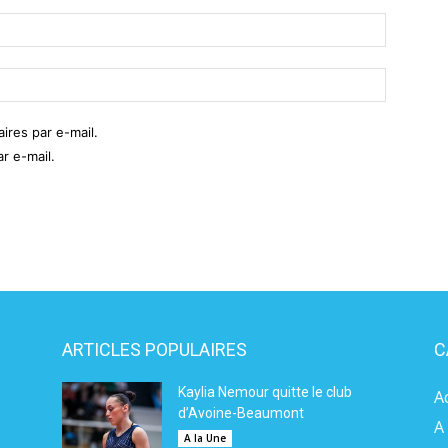
res par e-mail.
r e-mail.
ARTICLES POPULAIRES
C
Kaylia Nemour quitte le club
A
d’Avoine-Beaumont
A
A la Une