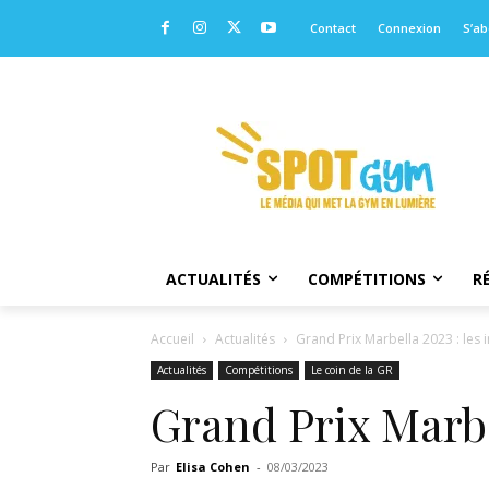
Contact
Connexion
S’a
ACTUALITÉS
COMPÉTITIONS
R
Accueil
Actualités
Grand Prix Marbella 2023 : les 
Actualités
Compétitions
Le coin de la GR
Grand Prix Marbel
Par
Elisa Cohen
-
08/03/2023