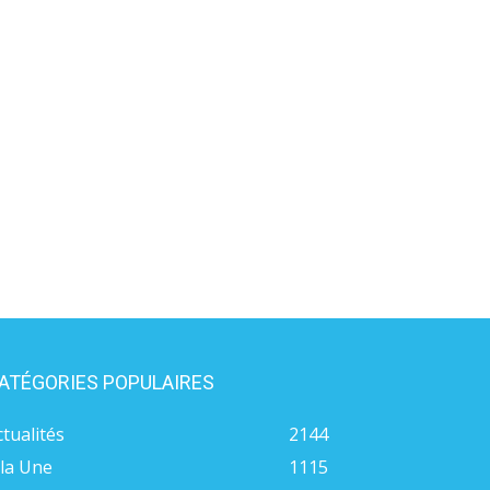
ATÉGORIES POPULAIRES
ctualités
2144
 la Une
1115