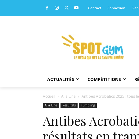
Contact
Connexion
S’a
ACTUALITÉS
COMPÉTITIONS
R
Accueil
A la Une
Antibes Acrobatics 2025 : tous l
A la Une
Résultats
Tumbling
Antibes Acrobatic
résultats en tra