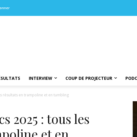
bonner
ÉSULTATS
INTERVIEW
COUP DE PROJECTEUR
PODC
es résultats en trampoline et en tumbling
s 2025 : tous les
mpoline et en