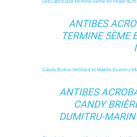
Léa Labrousse termine 5ème en finale du tr
ANTIBES ACRO
TERMINE 5ÈME 
Candy Brière-Vetillard et Maëlle Dumitru-
ANTIBES ACROBA
CANDY BRIÈR
DUMITRU-MARIN 