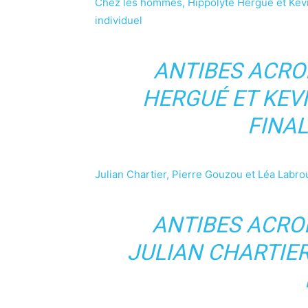
Chez les hommes, Hippolyte Hergué et Kevin 
individuel
ANTIBES ACROB
HERGUÉ ET KEVI
FINA
Julian Chartier, Pierre Gouzou et Léa Labrou
ANTIBES ACROB
JULIAN CHARTIER