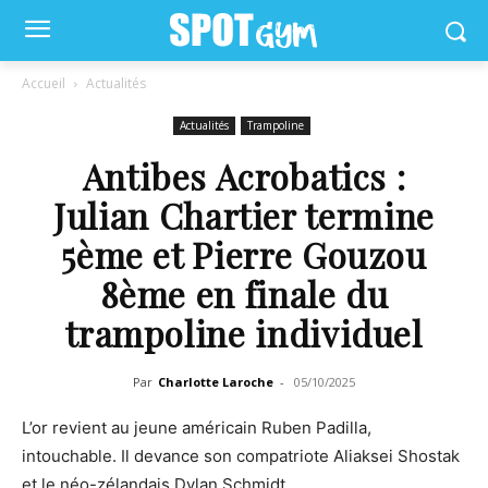
Accueil
Actualités
Actualités
Trampoline
Antibes Acrobatics :
Julian Chartier termine
5ème et Pierre Gouzou
8ème en finale du
trampoline individuel
Par
Charlotte Laroche
-
05/10/2025
L’or revient au jeune américain Ruben Padilla,
intouchable. Il devance son compatriote Aliaksei Shostak
et le néo-zélandais Dylan Schmidt.