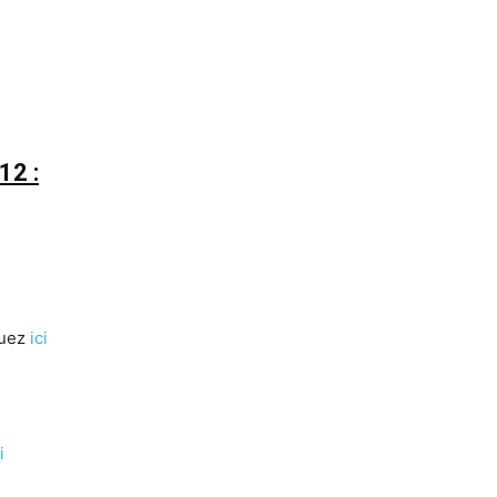
12 :
quez
ici
i