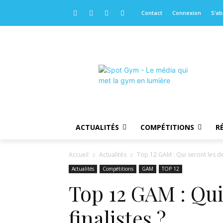
Contact
Connexion
S’a
ACTUALITÉS
COMPÉTITIONS
R
Accueil
Actualités
Top 12 GAM : Qui seront les deu
Actualités
Compétitions
GAM
TOP 12
Top 12 GAM : Qui
finalistes ?