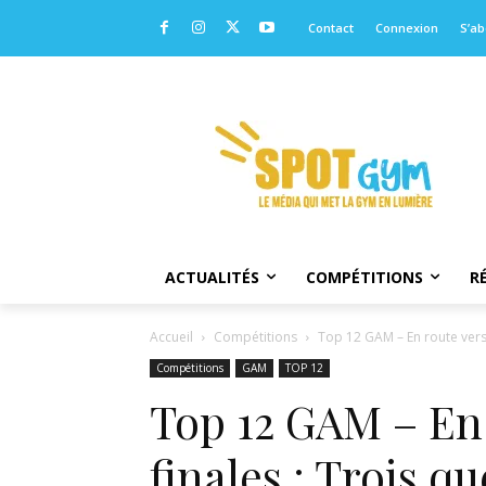
Contact
Connexion
S’a
ACTUALITÉS
COMPÉTITIONS
R
Accueil
Compétitions
Top 12 GAM – En route vers l
Compétitions
GAM
TOP 12
Top 12 GAM – En 
finales : Trois 