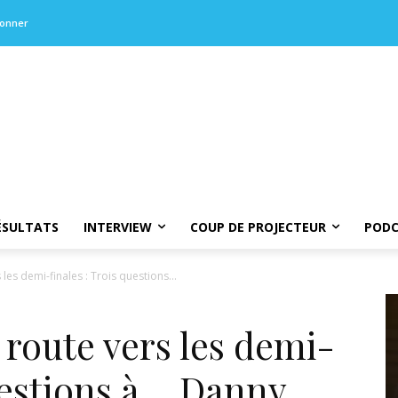
bonner
ÉSULTATS
INTERVIEW
COUP DE PROJECTEUR
PODC
es demi-finales : Trois questions...
route vers les demi-
questions à… Danny