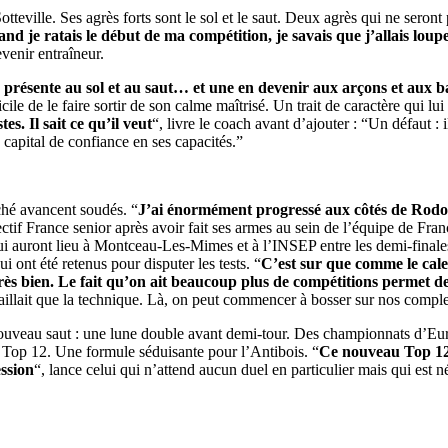
tteville. Ses agrès forts sont le sol et le saut. Deux agrès qui ne seron
d je ratais le début de ma compétition, je savais que j’allais louper
evenir entraîneur.
à présente au sol et au saut… et une en devenir aux arçons et aux b
e de le faire sortir de son calme maîtrisé. Un trait de caractère qui lui
s. Il sait ce qu’il veut
“, livre le coach avant d’ajouter : “Un défaut : i
capital de confiance en ses capacités.”
ché avancent soudés. “
J’ai énormément progressé aux côtés de Rod
ectif France senior après avoir fait ses armes au sein de l’équipe de Fran
ui auront lieu à Montceau-Les-Mimes et à l’INSEP entre les demi-finales
 ont été retenus pour disputer les tests. “
C’est sur que comme le cale
ès bien. Le fait qu’on ait beaucoup plus de compétitions permet de t
availlait que la technique. Là, on peut commencer à bosser sur nos comple
ouveau saut : une lune double avant demi-tour. Des championnats d’Europ
en Top 12. Une formule séduisante pour l’Antibois. “
Ce nouveau Top 12 e
ession
“, lance celui qui n’attend aucun duel en particulier mais qui est n