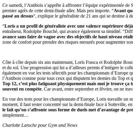
Ce samedi, l’Antibois s’apprête à affronter l’équipe expérimentée de So
premier agrès de cette demi-finale aller. Mais peu importe. “
Avant quan
passé au dessus
“, explique le généraliste de 21 ans qui se destine à d
“
Loris a un profil de généraliste avec une valence supérieure déj
entraîneur, Rodolphe Bouché, qui avance également sa timidité. “Difficil
avance sans faire de vague avec des objectifs de haut niveau réaliste
zone de confort pour prendre des risques mesurés pour augmenter son 
Côte à côte depuis six ans maintenant, Loris Frasca et Rodolphe Bou
et du sol. Une progression qui lui a d’ailleurs permis d’intégrer le coll
également en vue les tests sélectifs pour les championnats d’Europe q
l’Antibois comme pour tous ceux qui disputent les demies du Top et qui
Top 12, c’est plus fatiguant physiquement mais moi je trouve ça tr
souvent en compète
. Car avant, entre septembre et février, on ne tr
En vue des tests pour les championnats d’Europe, Loris travaille un n
moment, il faut rester concentré sur la demi-finale face à Sotteville, 
le fait qu’on s’affronte sous forme de duels met d’avantage de pr
simplement…
Charlotte Laroche pour Gym and News