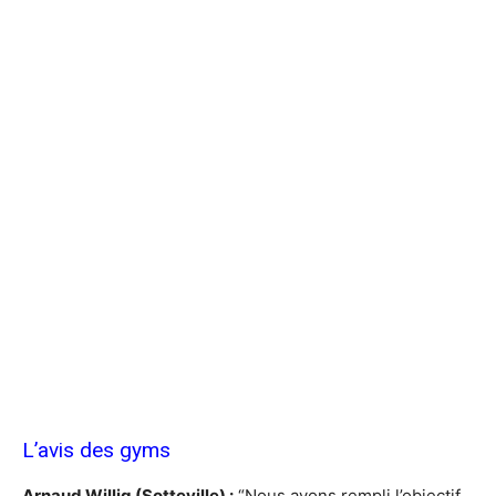
L’avis des gyms
Arnaud Willig (Sotteville) :
“Nous avons rempli l’objectif