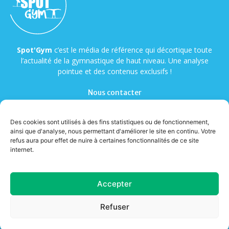
Spot'Gym
c’est le média de référence qui décortique toute
l’actualité de la gymnastique de haut niveau. Une analyse
pointue et des contenus exclusifs !
Nous contacter
Des cookies sont utilisés à des fins statistiques ou de fonctionnement,
ainsi que d'analyse, nous permettant d'améliorer le site en continu. Votre
refus aura pour effet de nuire à certaines fonctionnalités de ce site
internet.
© Copyright - Spot'Gym
Accepter
A propos
Contact
Mentions légales
Cookies
Refuser
Confidentialité
CGV