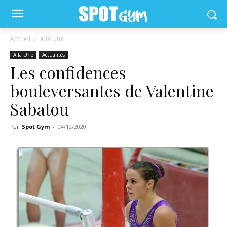
Accueil
A la Une
A la Une
Actualités
Les confidences
bouleversantes de Valentine
Sabatou
Par
Spot Gym
-
04/12/2020