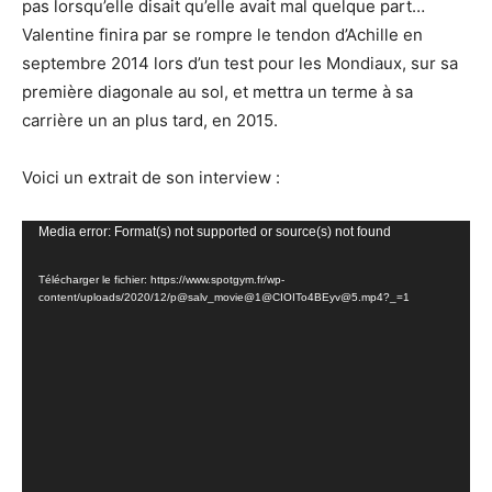
pas lorsqu’elle disait qu’elle avait mal quelque part…
Valentine finira par se rompre le tendon d’Achille en
septembre 2014 lors d’un test pour les Mondiaux, sur sa
première diagonale au sol, et mettra un terme à sa
carrière un an plus tard, en 2015.
Voici un extrait de son interview :
Lecteur
Media error: Format(s) not supported or source(s) not found
vidéo
Télécharger le fichier: https://www.spotgym.fr/wp-
content/uploads/2020/12/p@salv_movie@1@CIOITo4BEyv@5.mp4?_=1