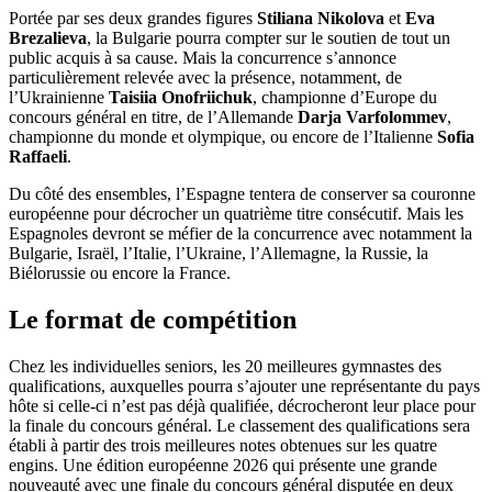
Portée par ses deux grandes figures
Stiliana Nikolova
et
Eva
Brezalieva
, la Bulgarie pourra compter sur le soutien de tout un
public acquis à sa cause. Mais la concurrence s’annonce
particulièrement relevée avec la présence, notamment, de
l’Ukrainienne
Taisiia Onofriichuk
, championne d’Europe du
concours général en titre, de l’Allemande
Darja Varfolommev
,
championne du monde et olympique, ou encore de l’Italienne
Sofia
Raffaeli
.
Du côté des ensembles, l’Espagne tentera de conserver sa couronne
européenne pour décrocher un quatrième titre consécutif. Mais les
Espagnoles devront se méfier de la concurrence avec notamment la
Bulgarie, Israël, l’Italie, l’Ukraine, l’Allemagne, la Russie, la
Biélorussie ou encore la France.
Le format de compétition
Chez les individuelles seniors, les 20 meilleures gymnastes des
qualifications, auxquelles pourra s’ajouter une représentante du pays
hôte si celle-ci n’est pas déjà qualifiée, décrocheront leur place pour
la finale du concours général. Le classement des qualifications sera
établi à partir des trois meilleures notes obtenues sur les quatre
engins. Une édition européenne 2026 qui présente une grande
nouveauté avec une finale du concours général disputée en deux