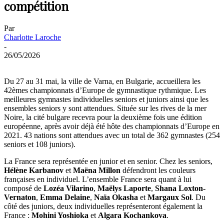
compétition
Par
Charlotte Laroche
-
26/05/2026
Du 27 au 31 mai, la ville de Varna, en Bulgarie, accueillera les
42èmes championnats d’Europe de gymnastique rythmique. Les
meilleures gymnastes individuelles seniors et juniors ainsi que les
ensembles seniors y sont attendues. Située sur les rives de la mer
Noire, la cité bulgare recevra pour la deuxième fois une édition
européenne, après avoir déjà été hôte des championnats d’Europe en
2021. 43 nations sont attendues avec un total de 362 gymnastes (254
seniors et 108 juniors).
La France sera représentée en junior et en senior. Chez les seniors,
Hélène Karbanov
et
Maëna Millon
défendront les couleurs
françaises en individuel. L’ensemble France sera quant à lui
composé de
Lozéa Vilarino
,
Maëlys Laporte
,
Shana Loxton-
Vernaton
,
Emma Delaine
,
Naïa Okasha
et
Margaux Sol
. Du
côté des juniors, deux individuelles représenteront également la
France :
Mohini Yoshioka
et
Algara Kochankova
.