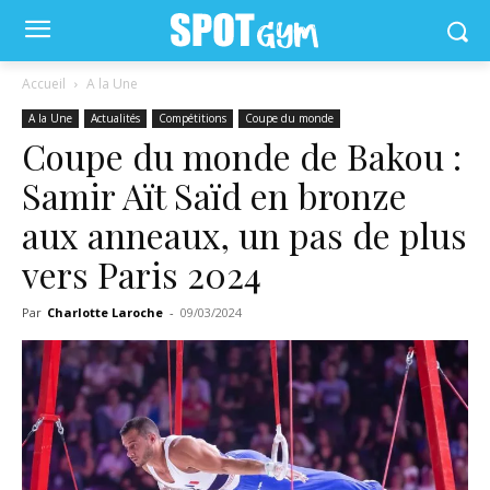
Accueil
A la Une
A la Une
Actualités
Compétitions
Coupe du monde
Coupe du monde de Bakou :
Samir Aït Saïd en bronze
aux anneaux, un pas de plus
vers Paris 2024
Par
Charlotte Laroche
-
09/03/2024