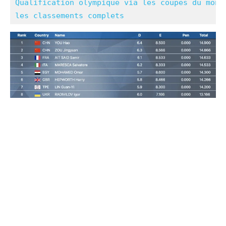
Qualification olympique via les coupes du mond
les classements complets