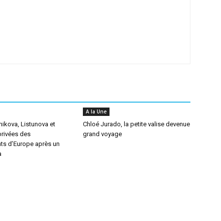
A la Une
nikova, Listunova et
Chloé Jurado, la petite valise devenue
rivées des
grand voyage
s d’Europe après un
a