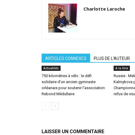
Charlotte Laroche
ARTICLES CONNEXES
PLUS DE L'AUTEUR
Actualités
A la Une
750 kilomètres à vélo : le défi
Russie : Mel
solidaire d’un ancien gymnaste
Kalmykova p
orléanais pour soutenir l’association
Championnat
Rebond Médullaire
refus de vis
LAISSER UN COMMENTAIRE