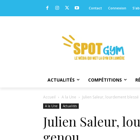
Contact
Connexion
S’a
ACTUALITÉS
COMPÉTITIONS
R
Accueil
A la Une
Julien Saleur, lourdement blessé
A la Une
Actualités
Julien Saleur, l
genou