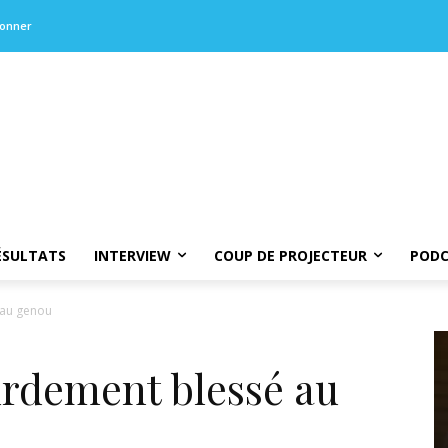
bonner
ÉSULTATS
INTERVIEW
COUP DE PROJECTEUR
PODC
 au genou
ourdement blessé au