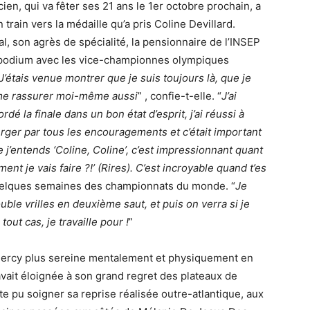
cien, qui va fêter ses 21 ans le 1er octobre prochain, a
n train vers la médaille qu’a pris Coline Devillard.
, son agrès de spécialité, la pensionnaire de l’INSEP
e podium avec les vice-championnes olympiques
J’étais venue montrer que je suis toujours là, que je
r me rassurer moi-même aussi
” , confie-t-elle. “
J’ai
rdé la finale dans un bon état d’esprit, j’ai réussi à
rger par tous les encouragements et c’était important
 j’entends ‘Coline, Coline’, c’est impressionnant quant
t je vais faire ?!’ (Rires). C’est incroyable quand t’es
quelques semaines des championnats du monde. “
Je
uble vrilles en deuxième saut, et puis on verra si je
 tout cas, je travaille pour !
”
 Bercy plus sereine mentalement et physiquement en
avait éloignée à son grand regret des plateaux de
te pu soigner sa reprise réalisée outre-atlantique, aux