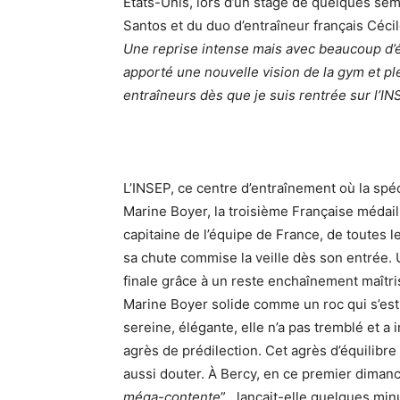
Etats-Unis, lors d’un stage de quelques s
Santos et du duo d’entraîneur français Cécil
Une reprise intense mais avec beaucoup d’
apporté une nouvelle vision de la gym et pl
entraîneurs dès que je suis rentrée sur l’IN
L’INSEP, ce centre d’entraînement où la spé
Marine Boyer, la troisième Française médail
capitaine de l’équipe de France, de toutes le
sa chute commise la veille dès son entrée. 
finale grâce à un reste enchaînement maîtris
Marine Boyer solide comme un roc qui s’est 
sereine, élégante, elle n’a pas tremblé et a 
agrès de prédilection. Cet agrès d’équilibre int
aussi douter. À Bercy, en ce premier dimanc
méga-contente
” , lançait-elle quelques minu