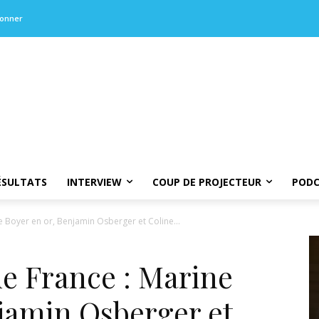
bonner
ÉSULTATS
INTERVIEW
COUP DE PROJECTEUR
PODC
e Boyer en or, Benjamin Osberger et Coline...
e France : Marine
jamin Osberger et