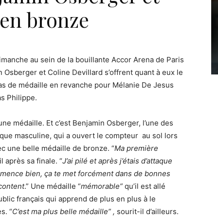
 en bronze
 dimanche au sein de la bouillante Accor Arena de Paris
n Osberger et Coline Devillard s’offrent quant à eux le
Pas de médaille en revanche pour Mélanie De Jesus
s Philippe.
 une médaille. Et c’est Benjamin Osberger, l’une des
que masculine, qui a ouvert le compteur au sol lors
ec une belle médaille de bronze. “
Ma première
il après sa finale. “
J’ai pilé et après j’étais d’attaque
mence bien, ça te met forcément dans de bonnes
 content
.” Une médaille “
mémorable”
qu’il est allé
public français qui apprend de plus en plus à le
s. “
C’est ma plus belle médaille” ,
sourit-il d’ailleurs.