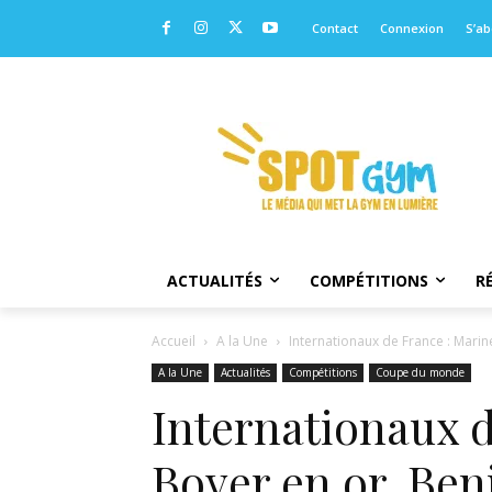
Contact
Connexion
S’a
ACTUALITÉS
COMPÉTITIONS
R
Accueil
A la Une
Internationaux de France : Marin
A la Une
Actualités
Compétitions
Coupe du monde
Internationaux d
Boyer en or, Ben