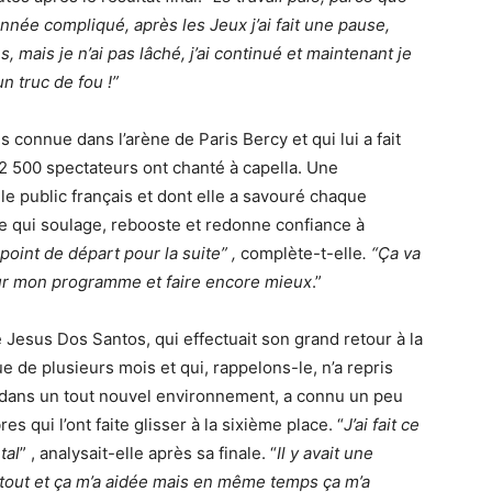
année compliqué, après les Jeux j’ai fait une pause,
s, mais je n’ai pas lâché, j’ai continué et maintenant je
un truc de fou !”
s connue dans l’arène de Paris Bercy et qui lui a fait
 500 spectateurs ont chanté à capella. Une
e public français et dont elle a savouré chaque
ise qui soulage, rebooste et redonne confiance à
point de départ pour la suite” ,
complète-t-elle
. “Ça va
sur mon programme et faire encore mieux
.”
 Jesus Dos Santos, qui effectuait son grand retour à la
de plusieurs mois et qui, rappelons-le, n’a repris
s dans un tout nouvel environnement, a connu un peu
es qui l’ont faite glisser à la sixième place. “
J’ai fait ce
tal
” , analysait-elle après sa finale. “
Il y avait une
tout et ça m’a aidée mais en même temps ça m’a