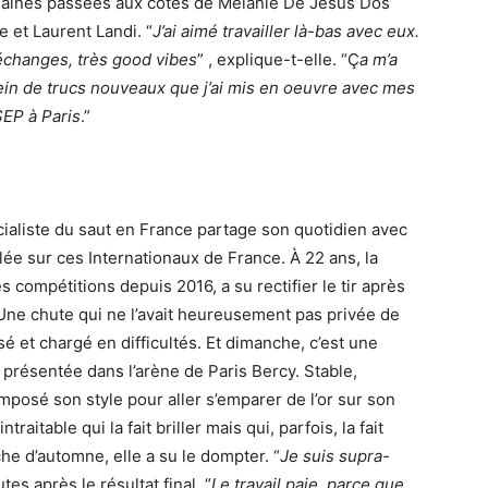
emaines passées aux côtés de Mélanie De Jesus Dos
e et Laurent Landi. “
J’ai aimé travailler là-bas avec eux.
échanges, très good vibes
” , explique-t-elle. “Ç
a m’a
ein de trucs nouveaux que j’ai mis en oeuvre avec mes
SEP à Paris
.”
cialiste du saut en France partage son quotidien avec
lée sur ces Internationaux de France. À 22 ans, la
s compétitions depuis 2016, a su rectifier le tir après
Une chute qui ne l’avait heureusement pas privée de
é et chargé en difficultés. Et dimanche, c’est une
présentée dans l’arène de Paris Bercy. Stable,
imposé son style pour aller s’emparer de l’or sur son
raitable qui la fait briller mais qui, parfois, la fait
he d’automne, elle a su le dompter. “
Je suis supra-
tes après le résultat final. “
Le travail paie, parce que