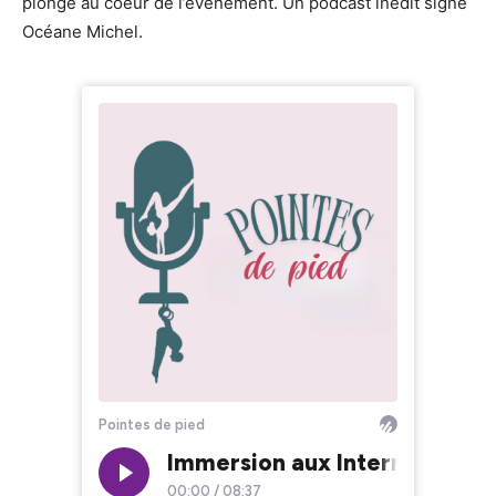
plonge au coeur de l’événement. Un podcast inédit signé
Océane Michel.