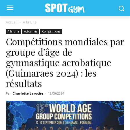
Accueil
A la Une
A la Une
Actualités
Compétitions
Compétitions mondiales par
groupe d’âge de
gymnastique acrobatique
(Guimaraes 2024) : les
résultats
Par
Charlotte Laroche
-
13/09/2024