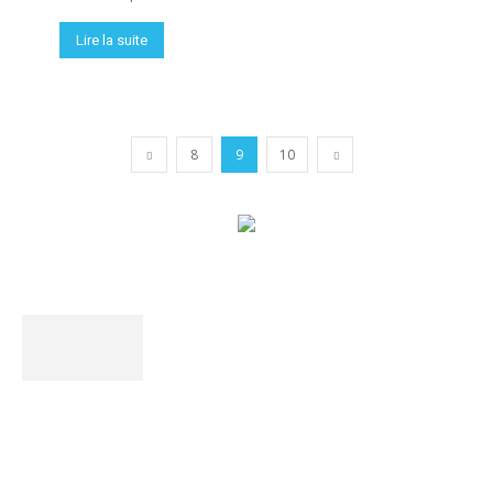
Lire la suite
8
9
10
Spot'Gym
c’est le média de référence qui décortique toute
l’actualité de la gymnastique de haut niveau. Une analyse
pointue et des contenus exclusifs !