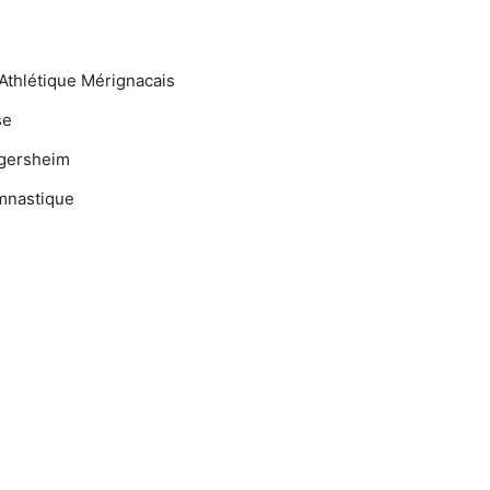
Athlétique Mérignacais
se
ngersheim
mnastique