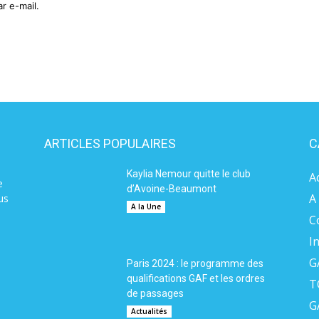
r e-mail.
ARTICLES POPULAIRES
C
Kaylia Nemour quitte le club
A
e
d’Avoine-Beaumont
A
us
A la Une
C
I
G
Paris 2024 : le programme des
qualifications GAF et les ordres
T
de passages
G
Actualités