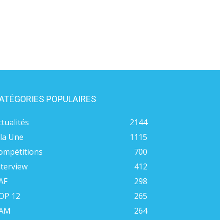
ATÉGORIES POPULAIRES
ctualités
2144
 la Une
1115
ompétitions
700
nterview
412
AF
298
OP 12
265
AM
264