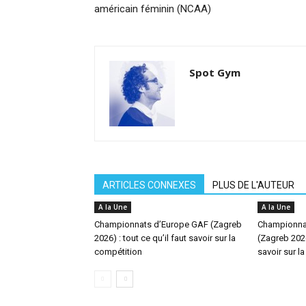
américain féminin (NCAA)
Spot Gym
ARTICLES CONNEXES
PLUS DE L'AUTEUR
A la Une
A la Une
Championnats d’Europe GAF (Zagreb
Championna
2026) : tout ce qu’il faut savoir sur la
(Zagreb 2026)
compétition
savoir sur l