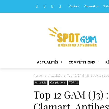
Contact
Connexion
S’a
ACTUALITÉS
COMPÉTITIONS
R
Accueil
Actualités
Top 12 GAM (J3) : La victoire po
Actualités
Compétitions
TOP 12
Top 12 GAM (J3) :
Clamart, Antibes,