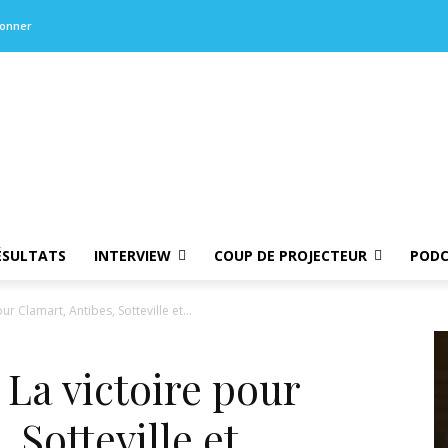
bonner
ÉSULTATS
INTERVIEW
COUP DE PROJECTEUR
PODC
ur Clamart, Antibes, Sotteville et...
 La victoire pour
 Sotteville et