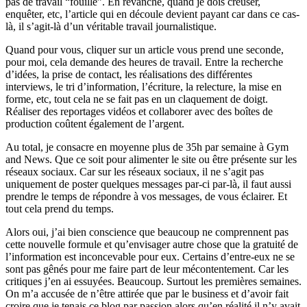
pas de travail “fouillé”. En revanche, quand je dois creuser,
enquêter, etc, l’article qui en découle devient payant car dans ce cas-
là, il s’agit-là d’un véritable travail journalistique.
Quand pour vous, cliquer sur un article vous prend une seconde,
pour moi, cela demande des heures de travail. Entre la recherche
d’idées, la prise de contact, les réalisations des différentes
interviews, le tri d’information, l’écriture, la relecture, la mise en
forme, etc, tout cela ne se fait pas en un claquement de doigt.
Réaliser des reportages vidéos et collaborer avec des boîtes de
production coûtent également de l’argent.
Au total, je consacre en moyenne plus de 35h par semaine à Gym
and News. Que ce soit pour alimenter le site ou être présente sur les
réseaux sociaux. Car sur les réseaux sociaux, il ne s’agit pas
uniquement de poster quelques messages par-ci par-là, il faut aussi
prendre le temps de répondre à vos messages, de vous éclairer. Et
tout cela prend du temps.
Alors oui, j’ai bien conscience que beaucoup ne comprennent pas
cette nouvelle formule et qu’envisager autre chose que la gratuité de
l’information est inconcevable pour eux. Certains d’entre-eux ne se
sont pas gênés pour me faire part de leur mécontentement. Car les
critiques j’en ai essuyées. Beaucoup. Surtout les premières semaines.
On m’a accusée de n’être attirée que par le business et d’avoir fait
croire que je tenais ce blog par passion alors qu’en réalité il n’y avait