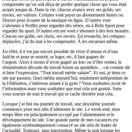
comprendre qu’on soit déçu de perdre quelque chose qui vous était
acquis jusque-là. Dans la vie, chacun avance avec ses goûts, ses
envies, ses valeurs. Certains vont payer un abonnement Itunes ou
Deezer pour écouter de la musique en ligne. D’autres vont
s’abonner à Netflix pour regarder des séries, ou à BeIn Sport pour
regarder du sport. D’autres encore vont s’abonner à des box beautés.
Chacun ses goûts, ses choix, ses envies. En revanche, les critiques
déplacées, j’ai du mal à les comprendre. À les encaisser même.
En effet, il n’est pas encore possible de vivre d’amour et d’eau
fraîche et pour se nourrir, se loger, etc, il faut gagner de
l’argent. Alors à moins d’avoir gagné au loto ou d’être rentier, la
rémunération découle du travail fourni au quotidien… car comme dit
si bien l’expression, “Tout travail mérite salaire”. Et oui, je tiens ce
site par passion. Quel média aujourd’hui, totalement indépendant de
la Fédération, s’intéresse autant à la gym ? Vous souhaitez avoir de
l’information mais vous souhaitez que tout cela soit gratuit. Sans
vous soucier de tout le travail qui se cache derrière tout cela.
Lorsque j’ai fini ma journée de travail, une deuxième journée
commence pour moi afin d’alimenter le site. Le week-end, mon
temps libre est principalement occupé par l’alimentation et le
développement du site. Une grande partie de mes vacances est
également systématiquement consacré au site afin de traiter de
l’actualité. Toujours, sans interruption. Même la nuit lorsque les