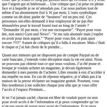
que l’argent qui m’intéressait… Une critique que j’ai prise en pleine
face et à laquelle je ne m’attendais pas. Car nous parlons tout de
même d’un abonnement fixé à 1€ par mois. L’euro symbolique
comme on dit donc parler de “business” est un peu osé. Ces
personnes ont-elles demandé à leur employeur de ne pas être
rémunérées pour le travail fourni tout au long de l’année ?
“Demander 1€ par mois, c’est une escroquerie”. “Payer pour vous
lire, non merci Gym and News”. “Je me suis abonnée mais j’espère
en avoir pour mon argent.” “Payer pour vous lire, et puis quoi
encore ?!!!!” Autant de critiques qu’il a fallu à encaisser. Mais c’était
le risque et j’ai fait choix de le prendre…
Quant aux mineurs qui ne disposent pas de compte Paypal ou de
carte bancaire, j’entends votre déception mais la vie est ainsi. Nous
ne pouvons pas obtenir tout ce que nous voulons. J’ai été jeune et
lorsque je voulais acheter un magazine, je devais également
demander à mes parents de l’acheter. Libre ensuite à eux d’accéder à
ma requête ou non. En cas de réponse négative, je n’allais pas à la
maison de la presse réclamer un magazine gratuit. Pourtant, vous
êtes nombreux à me solliciter chaque jour afin que je vous offre
l’accès à l’espace Premium…
Je ne l’ai jamais caché, chacun est libre de vouloir payer ou non
pour avoir accès à de l’information et je peux comprendre qu’on
n’ait pas envie de payer pour avoir de l’information. Et je peux