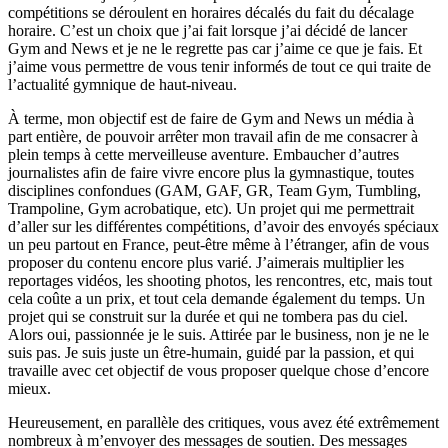
compétitions se déroulent en horaires décalés du fait du décalage
horaire. C’est un choix que j’ai fait lorsque j’ai décidé de lancer
Gym and News et je ne le regrette pas car j’aime ce que je fais. Et
j’aime vous permettre de vous tenir informés de tout ce qui traite de
l’actualité gymnique de haut-niveau.
À terme, mon objectif est de faire de Gym and News un média à
part entière, de pouvoir arrêter mon travail afin de me consacrer à
plein temps à cette merveilleuse aventure. Embaucher d’autres
journalistes afin de faire vivre encore plus la gymnastique, toutes
disciplines confondues (GAM, GAF, GR, Team Gym, Tumbling,
Trampoline, Gym acrobatique, etc). Un projet qui me permettrait
d’aller sur les différentes compétitions, d’avoir des envoyés spéciaux
un peu partout en France, peut-être même à l’étranger, afin de vous
proposer du contenu encore plus varié. J’aimerais multiplier les
reportages vidéos, les shooting photos, les rencontres, etc, mais tout
cela coûte a un prix, et tout cela demande également du temps. Un
projet qui se construit sur la durée et qui ne tombera pas du ciel.
Alors oui, passionnée je le suis. Attirée par le business, non je ne le
suis pas. Je suis juste un être-humain, guidé par la passion, et qui
travaille avec cet objectif de vous proposer quelque chose d’encore
mieux.
Heureusement, en parallèle des critiques, vous avez été extrêmement
nombreux à m’envoyer des messages de soutien. Des messages