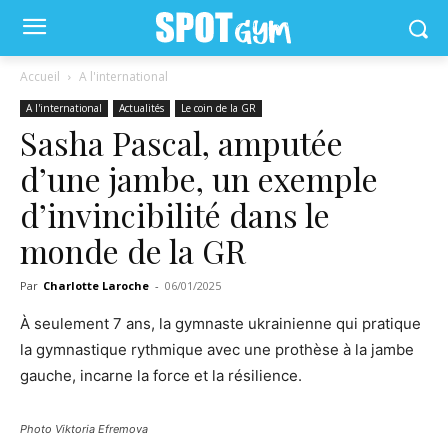
Accueil
A l'international
A l'international
Actualités
Le coin de la GR
Sasha Pascal, amputée
d’une jambe, un exemple
d’invincibilité dans le
monde de la GR
Par
Charlotte Laroche
-
06/01/2025
À seulement 7 ans, la gymnaste ukrainienne qui pratique
la gymnastique rythmique avec une prothèse à la jambe
gauche, incarne la force et la résilience.
Photo Viktoria Efremova