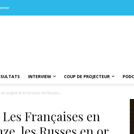
bonner
ÉSULTATS
INTERVIEW
COUP DE PROJECTEUR
PODC
 en argent et en bronze, les Russes...
: Les Françaises en
ze, les Russes en or