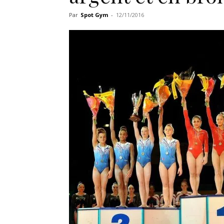
Par
Spot Gym
-
12/11/2016