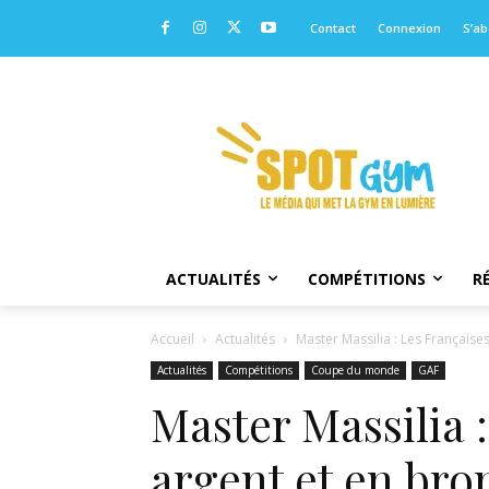
Contact
Connexion
S’a
ACTUALITÉS
COMPÉTITIONS
R
Accueil
Actualités
Master Massilia : Les Françaises
Actualités
Compétitions
Coupe du monde
GAF
Master Massilia 
argent et en bron