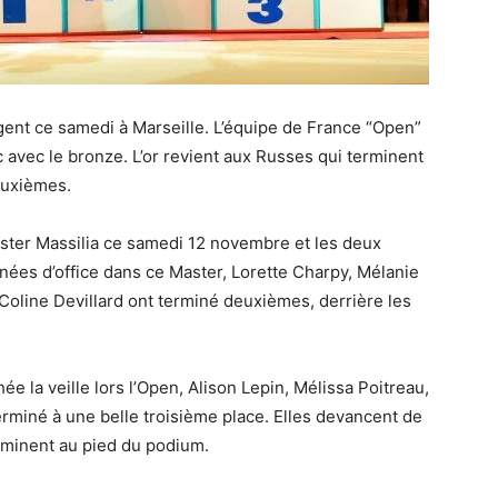
gent ce samedi à Marseille. L’équipe de France “Open”
c avec le bronze. L’or revient aux Russes qui terminent
euxièmes.
aster Massilia ce samedi 12 novembre et les deux
gnées d’office dans ce Master, Lorette Charpy, Mélanie
oline Devillard ont terminé deuxièmes, derrière les
ée la veille lors l’Open, Alison Lepin, Mélissa Poitreau,
erminé à une belle troisième place. Elles devancent de
rminent au pied du podium.