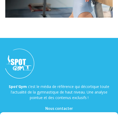
Spot'Gym
c’est le média de référence qui décortique toute
l’actualité de la gymnastique de haut niveau. Une analyse
pointue et des contenus exclusifs !
Nous contacter