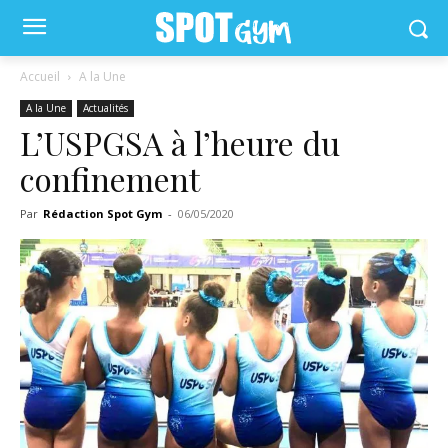
Accueil
A la Une
A la Une
Actualités
L’USPGSA à l’heure du
confinement
Par
Rédaction Spot Gym
-
06/05/2020