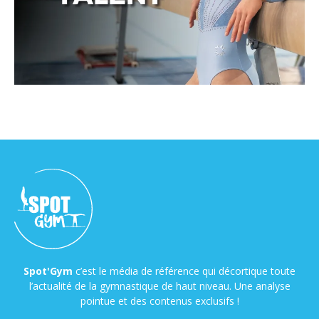
Spot'Gym
c’est le média de référence qui décortique toute
l’actualité de la gymnastique de haut niveau. Une analyse
pointue et des contenus exclusifs !