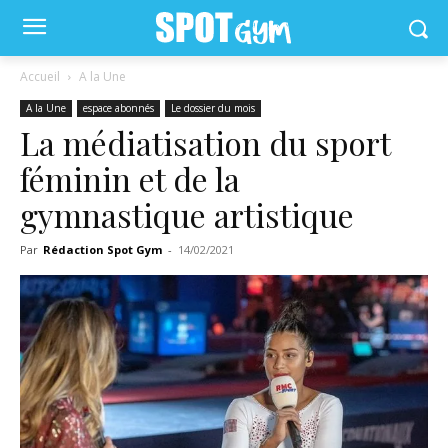
Accueil
A la Une
A la Une
espace abonnés
Le dossier du mois
La médiatisation du sport
féminin et de la
gymnastique artistique
Par
Rédaction Spot Gym
-
14/02/2021