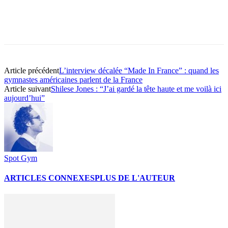
Article précédent
L’interview décalée “Made In France” : quand les
gymnastes américaines parlent de la France
Article suivant
Shilese Jones : “J’ai gardé la tête haute et me voilà ici
aujourd’hui”
Spot Gym
ARTICLES CONNEXES
PLUS DE L'AUTEUR