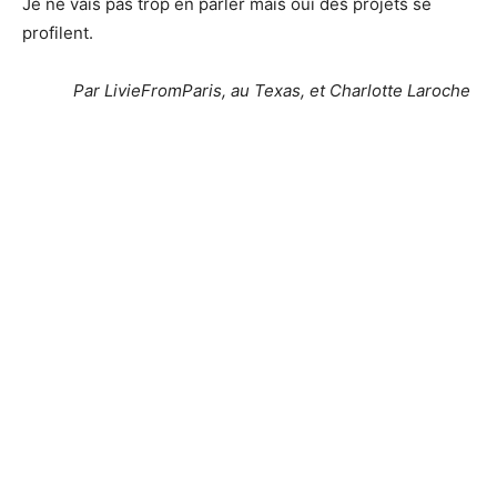
Je ne vais pas trop en parler mais oui des projets se
profilent.
Par LivieFromParis, au Texas, et Charlotte Laroche