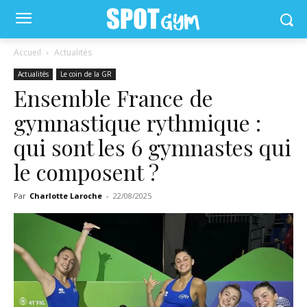
Accueil
Actualités
Actualités
Le coin de la GR
Ensemble France de
gymnastique rythmique :
qui sont les 6 gymnastes qui
le composent ?
Par
Charlotte Laroche
-
22/08/2025