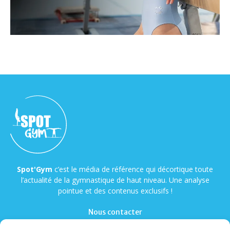
Spot'Gym
c’est le média de référence qui décortique toute
l’actualité de la gymnastique de haut niveau. Une analyse
pointue et des contenus exclusifs !
Nous contacter