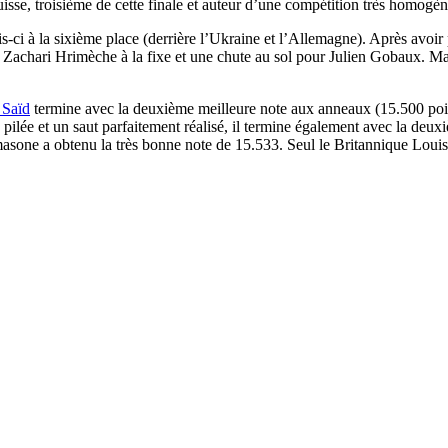
se, troisième de cette finale et auteur d’une compétition très homogène
ois-ci à la sixième place (derrière l’Ukraine et l’Allemagne). Après avoi
 Zachari Hrimèche à la fixe et une chute au sol pour Julien Gobaux. Mais
 Saïd
termine avec la deuxième meilleure note aux anneaux (15.500 point
n pilée et un saut parfaitement réalisé, il termine également avec la deu
sone a obtenu la très bonne note de 15.533. Seul le Britannique Louis