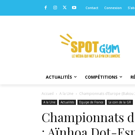
Contact
Connexion
S’a
ACTUALITÉS
COMPÉTITIONS
R
Accueil
A la Une
Championnats d’Europe (Bakou 20
A la Une
Actualités
Equipe de France
Le coin de la GR
Championnats d’
: Aïnhoa Dot-Esp