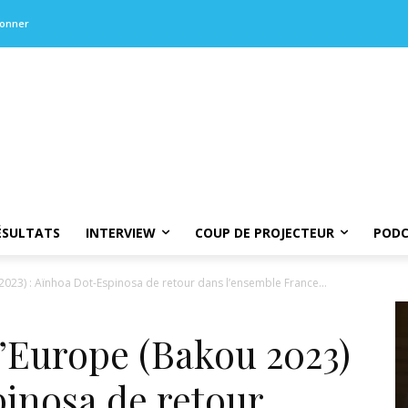
bonner
ÉSULTATS
INTERVIEW
COUP DE PROJECTEUR
PODC
23) : Aïnhoa Dot-Espinosa de retour dans l’ensemble France...
Europe (Bakou 2023)
inosa de retour