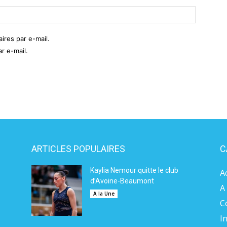
res par e-mail.
r e-mail.
ARTICLES POPULAIRES
C
Kaylia Nemour quitte le club
A
d’Avoine-Beaumont
A
A la Une
C
I