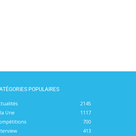
ATÉGORIES POPULAIRES
ctualités
2145
 la Une
1117
ompétitions
700
nterview
413