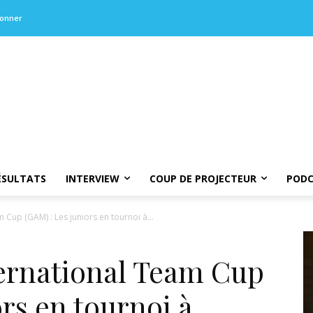
bonner
ÉSULTATS
INTERVIEW
COUP DE PROJECTEUR
PODC
 Cup (GAM) : Les juniors en tournoi à...
ternational Team Cup
ors en tournoi à