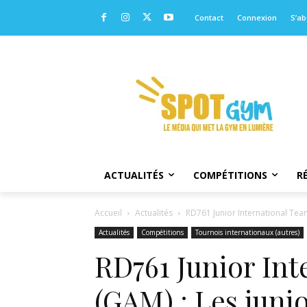
Contact
Connexion
S’a
ACTUALITÉS
COMPÉTITIONS
R
Accueil
Actualités
RD761 Junior International Team
Actualités
Compétitions
Tournois internationaux (autres)
RD761 Junior In
(GAM) : Les juni