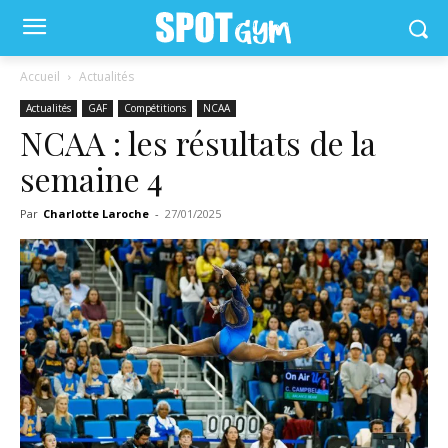
Accueil
Actualités
Actualités
GAF
Compétitions
NCAA
NCAA : les résultats de la
semaine 4
Par
Charlotte Laroche
-
27/01/2025