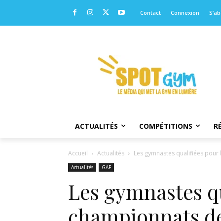
Contact
Connexion
S’a
ACTUALITÉS
COMPÉTITIONS
R
Accueil
Actualités
Les gymnastes qualifiées pour 
Actualités
GAF
Les gymnastes qu
championnats de