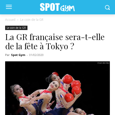
Accueil
Le coin de la GR
Le coin de la GR
La GR française sera-t-elle
de la fête à Tokyo ?
Par
Spot Gym
-
01/02/2020