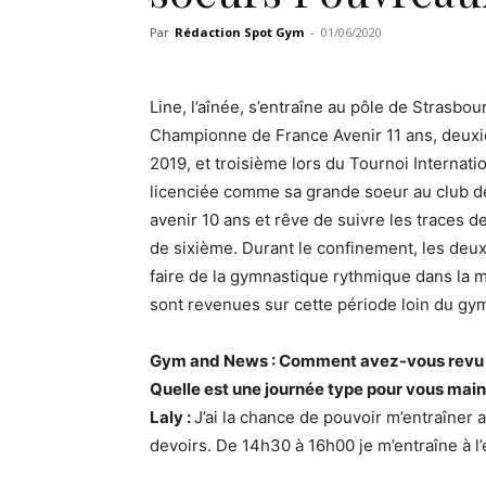
Par
Rédaction Spot Gym
-
01/06/2020
Line, l’aînée, s’entraîne au pôle de Strasbo
Championne de France Avenir 11 ans, deuxiè
2019, et troisième lors du Tournoi Internati
licenciée comme sa grande soeur au club d
avenir 10 ans et rêve de suivre les traces d
de sixième. Durant le confinement, les deu
faire de la gymnastique rythmique dans la m
sont revenues sur cette période loin du gy
Gym and News : Comment avez-vous revu v
Quelle est une journée type pour vous main
Laly :
J’ai la chance de pouvoir m’entraîner 
devoirs. De 14h30 à 16h00 je m’entraîne à l’e