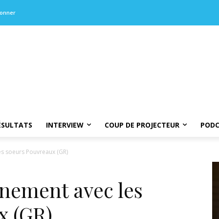
bonner
ÉSULTATS
INTERVIEW
COUP DE PROJECTEUR
PODC
es soeurs Pouvreaux (GR)
inement avec les
x (GR)