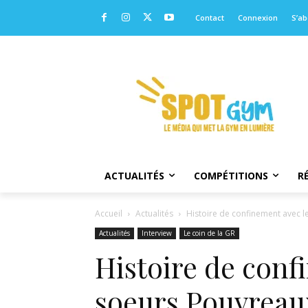
Contact
Connexion
S’a
ACTUALITÉS
COMPÉTITIONS
R
Accueil
Actualités
Histoire de confinement avec l
Actualités
Interview
Le coin de la GR
Histoire de conf
soeurs Pouvreau