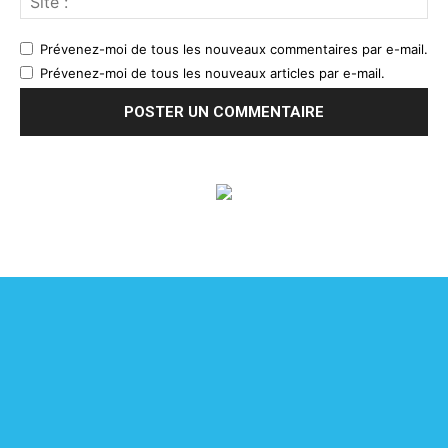
Prévenez-moi de tous les nouveaux commentaires par e-mail.
Prévenez-moi de tous les nouveaux articles par e-mail.
Spot'Gym
c’est le média de référence qui décortique toute
l’actualité de la gymnastique de haut niveau. Une analyse
pointue et des contenus exclusifs !