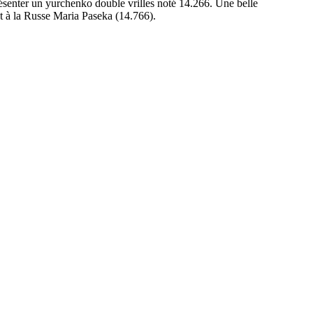
résenter un yurchenko double vrilles noté 14.266. Une belle
t à la Russe Maria Paseka (14.766).