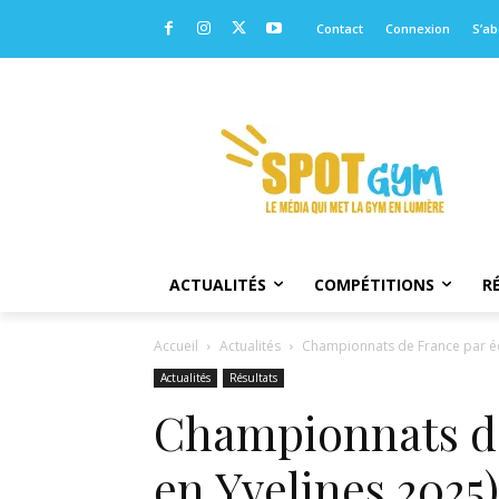
Contact
Connexion
S’a
ACTUALITÉS
COMPÉTITIONS
R
Accueil
Actualités
Championnats de France par équi
Actualités
Résultats
Championnats de
en Yvelines 2025)