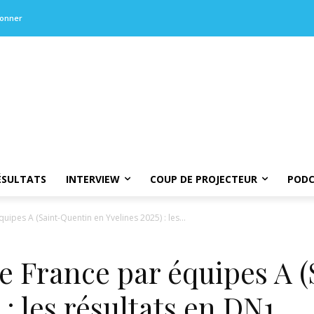
bonner
ÉSULTATS
INTERVIEW
COUP DE PROJECTEUR
PODC
pes A (Saint-Quentin en Yvelines 2025) : les...
 France par équipes A 
 : les résultats en DN1