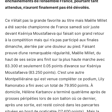
enchaînements de l’ensemble France, pourtant tant
attendus, n’auront finalement pas été dévoilés.
Ce n’était pas la grande favorite au titre mais Maëlle Millet
a été sacrée championne de France samedi soir juste
devant Kséniya Moustafaeva qui faisait son grand retour
à la compétition mais qui n’a pas participé aux finales
dimanche, alertée par une douleur au pied. Faisant
preuve d’une remarquable régularité, Maëlle Millet, du
haut de ses seize ans finit sur la plus haute marche avec
83.300 et seulement 0.05 points d’avance sur Kséniya
Moustafaeva (83.250 points). C’est une autre
Montpelliéraine qui est venue compléter ce podium, Lily
Ramonatxo a fini avec un total de 79.950 points. À
domicile, Hélène Karbanov a terminé quatrième après de
grosses péripéties lors de son ballon où ce dernier,
après une sortie, est resté coincé dans les pancartes
situées en bord de praticable (17.400 points) . Mais la