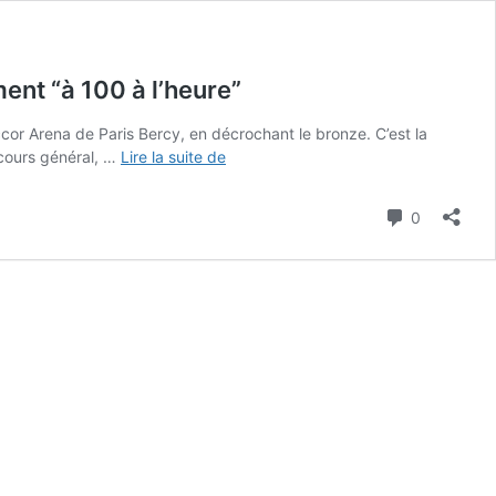
ent “à 100 à l’heure”
ccor Arena de Paris Bercy, en décrochant le bronze. C’est la
Paris
ncours général, …
Lire la suite de
2024
:
Commenta
0
“Pic
d’inquiétude”
après
la
chute
aux
barres
de
Flavia
Saraiva,
un
moment