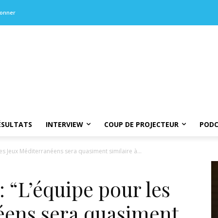
bonner
ÉSULTATS
INTERVIEW
COUP DE PROJECTEUR
PODC
 les Jeux Méditerranéens sera quasiment similaire à...
: “L’équipe pour les
éens sera quasiment