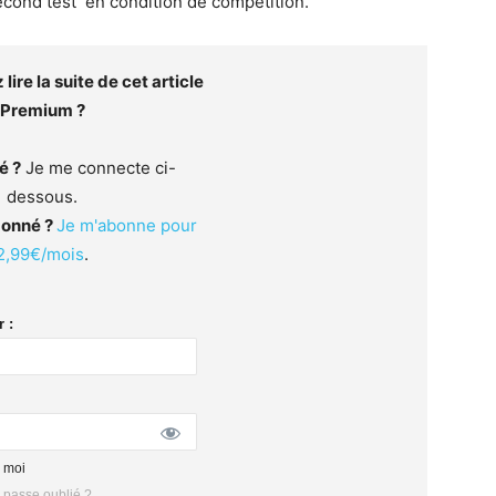
 second test en condition de compétition.
lire la suite de cet article
Premium ?
é ?
Je me connecte ci-
dessous.
bonné ?
Je m'abonne pour
2,99€/mois
.
 :
 moi
 passe oublié ?