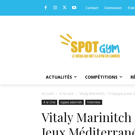
Contact
Connexion
S’a
ACTUALITÉS
COMPÉTITIONS
R
Accueil
A la Une
Vitaly Marinitch : “L’équipe pour
A la Une
espace abonnés
Interview
Vitaly Marinitch 
Jeux Méditerran