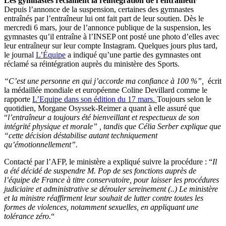
Les gymnastes réclament la réintégration de l’entraineur
Depuis l’annonce de la suspension, certaines des gymnastes
entraînés par l’entraîneur lui ont fait part de leur soutien. Dès le
mercredi 6 mars, jour de l’annonce publique de la suspension, les
gymnastes qu’il entraîne à l’INSEP ont posté une photo d’elles avec
leur entraîneur sur leur compte Instagram. Quelques jours plus tard,
le journal
L’Équipe
a indiqué qu’une partie des gymnastes ont
réclamé sa réintégration auprès du ministère des Sports.
“C’est une personne en qui j’accorde ma confiance à 100 %”,
écrit
la médaillée mondiale et européenne Coline Devillard comme le
rapporte
L’Equipe dans son édition du 17 mars.
Toujours selon le
quotidien, Morgane Osyssek-Reimer a quant à elle assuré que
“
l’entraîneur a toujours été bienveillant et respectueux de son
intégrité physique et morale” , tandis que Célia Serber explique que
“cette décision déstabilise autant techniquement
qu’émotionnellement”.
Contacté par l’AFP, le ministère a expliqué suivre la procédure : “
Il
a été décidé de suspendre M. Pop de ses fonctions auprès de
l’équipe de France à titre conservatoire, pour laisser les procédures
judiciaire et administrative se dérouler sereinement (..) Le ministère
et la ministre réaffirment leur souhait de lutter contre toutes les
formes de violences, notamment sexuelles, en appliquant une
tolérance zéro.
“