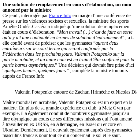
Une solution de remplacement en cours d’élaboration, un nom
annoncé par la ministre
Ce jeudi, interrogée par
France Info
en marge d’une conférence de
presse sur les violences sexistes et sexuelles, la ministre des sports
Amélie Oudéa-Castéra a indiqué qu’une solution de remplacement
était en cours d’élaboration. “
Mon travail (…) c’est de faire en sorte
qu’il y ait une continuité en termes de solution d’entraînement
” , a t-
elle confié avant de préciser que les gymnastes “
auront deux
entraîneurs sur le court terme qui seront confirmés par la
Fédération dans les prochains jours. Valentin Potapenko sur la
partie acrobatie, et un autre nom est en train d’être confirmé pour la
partie barres asymétriques
.” Une décision qui devrait être prise d’ici
“
quelques heures, quelques jours” ,
complète la ministre toujours
auprès de France Info.
Valentin Potapenko entouré de Zachari Hrimèche et Nicolas D
Maître mondial en acrobatie, Valentin Potapenko est un expert en la
matière. En plus de sa grande expérience en club, à Metz Gym par
exemple, il a également conduit de nombreux gymnastes jusqu’au
titre olympique au cours de ses différentes missions qui l’ont amené
à travailler en ex URSS, en Allemagne, en Israël ou encore en
Ukraine. Dernièrement, il oeuvrait également auprès des gymnastes
masculins français pour tout ce qui concernait le sol et le saut.