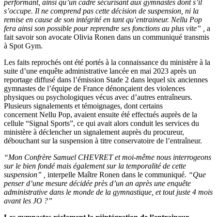
performant, ainsi qu’un cadre sécurisant aux gymnastes dont s’il
s’occupe. Il ne comprend pas cette décision de suspension, ni la
remise en cause de son intégrité en tant qu’entraineur. Nellu Pop
fera ainsi son possible pour reprendre ses fonctions au plus vite” ,
a
fait savoir son avocate Olivia Ronen dans un communiqué transmis
à Spot Gym.
Les faits reprochés ont été portés à la connaissance du ministère à la
suite d’une enquête administrative lancée en mai 2023 après un
reportage diffusé dans l’émission Stade 2 dans lequel six anciennes
gymnastes de l’équipe de France dénonçaient des violences
physiques ou psychologiques vécus avec d’autres entraîneurs.
Plusieurs signalements et témoignages, dont certains
concernent Nellu Pop, avaient ensuite été effectués auprès de la
cellule “Signal Sports”, ce qui avait alors conduit les services du
ministère à déclencher un signalement auprès du procureur,
débouchant sur la suspension à titre conservatoire de l’entraîneur.
“Mon Confrère Samuel CHEVRET et moi-même nous interrogeons
sur le bien fondé mais également sur la temporalité de cette
suspension” ,
interpelle Maître Ronen dans le communiqué
. “Que
penser d’une mesure décidée près d’un an après une enquête
administrative dans le monde de la gymnastique, et tout juste 4 mois
avant les JO ?”