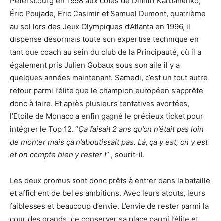
Pétersbourg en 1998 aux côtés de Dimitri Karbanenko,
Éric Poujade, Eric Casimir et Samuel Dumont, quatrième
au sol lors des Jeux Olympiques d’Atlanta en 1996, il
dispense désormais toute son expertise technique en
tant que coach au sein du club de la Principauté, où il a
également pris Julien Gobaux sous son aile il y a
quelques années maintenant. Samedi, c’est un tout autre
retour parmi l’élite que le champion européen s’apprête
donc à faire. Et après plusieurs tentatives avortées,
l’Etoile de Monaco a enfin gagné le précieux ticket pour
intégrer le Top 12. “
Ça faisait 2 ans qu’on n’était pas loin
de monter mais ça n’aboutissait pas. Là, ça y est, on y est
et on compte bien y rester !
” , sourit-il.
Les deux promus sont donc prêts à entrer dans la bataille
et affichent de belles ambitions. Avec leurs atouts, leurs
faiblesses et beaucoup d’envie. L’envie de rester parmi la
cour des grands, de conserver sa place parmi l’élite et